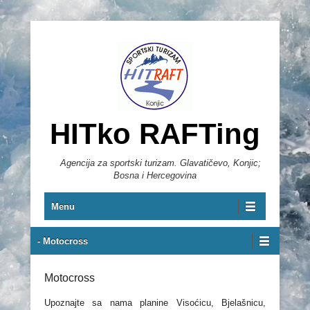
HITko RAFTing
Agencija za sportski turizam. Glavatičevo, Konjic;
Bosna i Hercegovina
Primary Menu
Skip to content
Menu
Secondary Menu
- Motocross
Motocross
Upoznajte sa nama planine Visoćicu, Bjelašnicu,