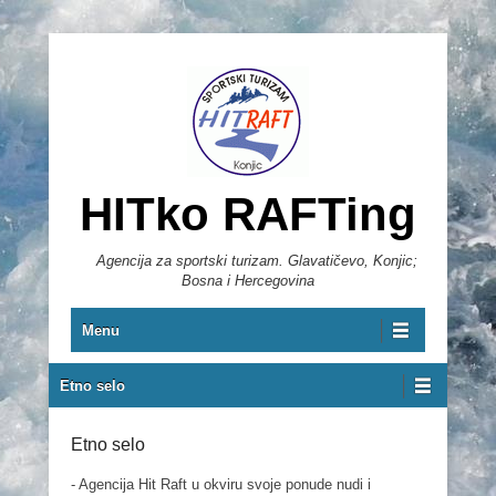
HITko RAFTing
Agencija za sportski turizam. Glavatičevo, Konjic;
Bosna i Hercegovina
Primary Menu
Skip to content
Menu
Secondary Menu
Etno selo
Etno selo
- Agencija Hit Raft u okviru svoje ponude nudi i