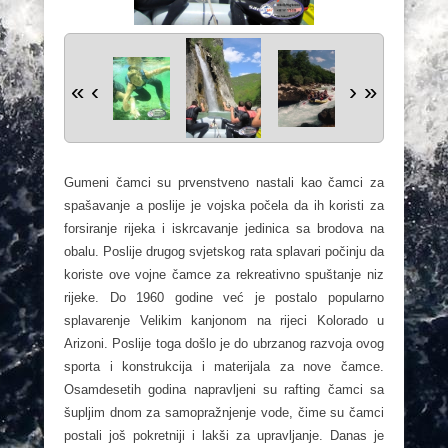
«
‹
›
»
Gumeni čamci su prvenstveno nastali kao čamci za
spašavanje a poslije je vojska počela da ih koristi za
forsiranje rijeka i iskrcavanje jedinica sa brodova na
obalu. Poslije drugog svjetskog rata splavari počinju da
koriste ove vojne čamce za rekreativno spuštanje niz
rijeke. Do 1960 godine već je postalo popularno
splavarenje Velikim kanjonom na rijeci Kolorado u
Arizoni. Poslije toga došlo je do ubrzanog razvoja ovog
sporta i konstrukcija i materijala za nove čamce.
Osamdesetih godina napravljeni su rafting čamci sa
šupljim dnom za samopražnjenje vode, čime su čamci
postali još pokretniji i lakši za upravljanje. Danas je