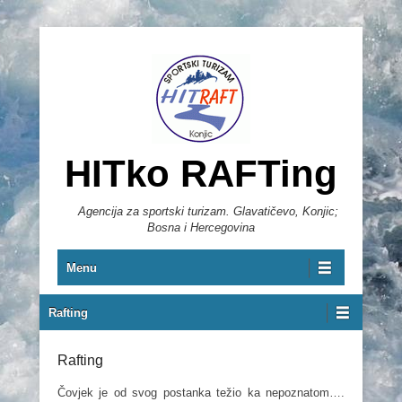
HITko RAFTing
Agencija za sportski turizam. Glavatičevo, Konjic;
Bosna i Hercegovina
Primary Menu
Skip to content
Menu
Secondary Menu
Rafting
Rafting
Čovjek je od svog postanka težio ka nepoznatom….