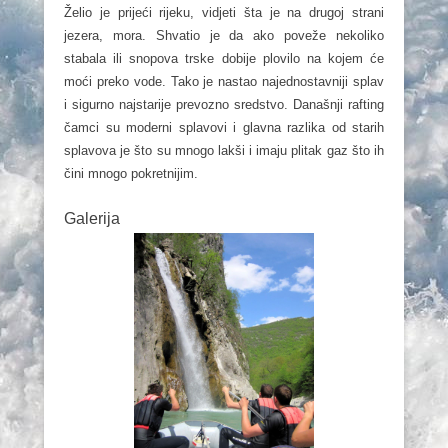
Želio je prijeći rijeku, vidjeti šta je na drugoj strani
jezera, mora. Shvatio je da ako poveže nekoliko
stabala ili snopova trske dobije plovilo na kojem će
moći preko vode. Tako je nastao najednostavniji splav
i sigurno najstarije prevozno sredstvo. Današnji rafting
čamci su moderni splavovi i glavna razlika od starih
splavova je što su mnogo lakši i imaju plitak gaz što ih
čini mnogo pokretnijim.
Galerija